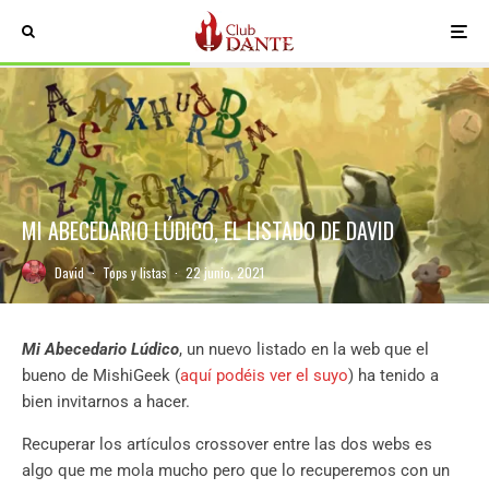
MI ABECEDARIO LÚDICO, EL LISTADO DE DAVID
David
·
Tops y listas
·
22 junio, 2021
Mi Abecedario Lúdico
, un nuevo listado en la web que el
bueno de MishiGeek (
aquí podéis ver el suyo
) ha tenido a
bien invitarnos a hacer.
Recuperar los artículos crossover entre las dos webs es
algo que me mola mucho pero que lo recuperemos con un