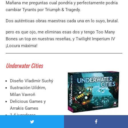
Mañana me preguntas cual pondría y perfectamente podría
cambiar Tyrants por Triumph & Tragedy.
Dos auténticas obras maestras cada una en lo suyo, brutal.
pero es que ojo, me eliminas esas dos y tengo Too Many
Bones un top en nuestras reseñas, y Twilight Imperium IV
¡Locura máxima!
Underwater Cities
Diseño Vladimír Suchý
Ilustración Uildrim,
Milan Vavroň
Delicious Games y
Arrakis Games
1-4 jugadores
80-150 minutos