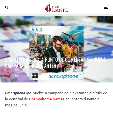
SMARTPHONE INC. A PUNTO DE COMENZAR SU NUEVA
CAMPAÑA DE KICKSTARTER
David
·
Crowdfunding
·
21 mayo, 2019
Smartphone Inc.
vuelve a campaña de Kickstarter, el título de
la editorial de
Cosmodrome Games
se lanzará durante el
mes de junio.