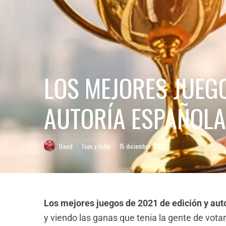
LOS MEJORES JUEGO
AUTORÍA ESPAÑOLA 
David
·
Tops y listas
·
15 diciembre, 2021
Los mejores juegos de 2021 de edición y aut
y viendo las ganas que tenia la gente de vota