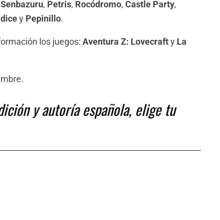
,
Senbazuru
,
Petris
,
Rocódromo
,
Castle Party
,
dice
y
Pepinillo
.
formación los juegos:
Aventura Z: Lovecraft
y
La
embre.
ción y autoría española, elige tu