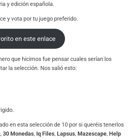
ia y edición española.
ce y vota por tu juego preferido.
vorito en este enlace
mero que hicimos fue pensar cuales serían los
tar la selección. Nos salió esto:
igido.
ado en esta selección de 10 por si queréis tenerlos
c
,
30 Monedas
,
Iq Files
,
Lapsus
,
Mazescape
,
Help