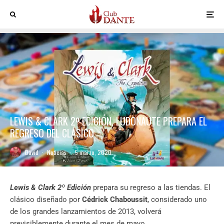
LEWIS & CLARK 2º EDICIÓN, LUDONAUTE PREPARA EL
REGRESO DEL CLÁSICO
David
·
Noticias
·
5 marzo, 2020
Lewis & Clark 2º Edición
prepara su regreso a las tiendas. El
clásico diseñado por
Cédrick Chaboussit
, considerado uno
de los grandes lanzamientos de 2013, volverá
previsiblemente durante el mes de mayo.