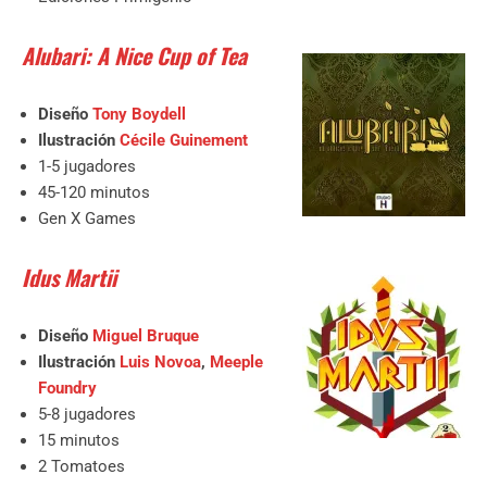
Alubari: A Nice Cup of Tea
Diseño
Tony Boydell
Ilustración
Cécile Guinement
1-5 jugadores
45-120 minutos
Gen X Games
Idus Martii
Diseño
Miguel Bruque
Ilustración
Luis Novoa
,
Meeple
Foundry
5-8 jugadores
15 minutos
2 Tomatoes