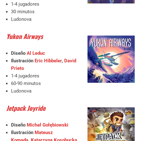
1-4 jugadores
30 minutos
Ludonova
Yukon Airways
Diseño
Al Leduc
Ilustración
Eric Hibbeler
,
David
Prieto
1-4 jugadores
60-90 minutos
Ludonova
Jetpack Joyride
Diseño
Michał Gołębiowski
Ilustración
Mateusz
Komada
,
Katarzyna Kosobucka