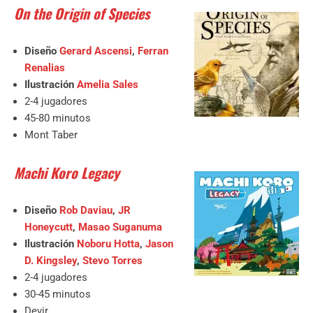
On the Origin of Species
Diseño
Gerard Ascensi
,
Ferran
Renalias
Ilustración
Amelia Sales
2-4 jugadores
45-80 minutos
Mont Taber
Machi Koro Legacy
Diseño
Rob Daviau
,
JR
Honeycutt
,
Masao Suganuma
Ilustración
Noboru Hotta
,
Jason
D. Kingsley
,
Stevo Torres
2-4 jugadores
30-45 minutos
Devir