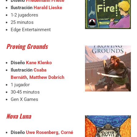
Diseño
Friedemann Friese
Ilustración
Harald Lieske
1-2 jugadores
25 minutos
Edge Entertainment
Proving Grounds
Diseño
Kane Klenko
Ilustración
Csaba
Bernáth
,
Matthew Dobrich
1 jugador
30-45 minutos
Gen X Games
Nova Luna
Diseño
Uwe Rosenberg
,
Corné