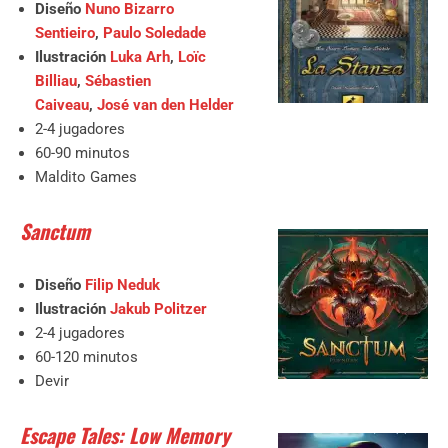
Diseño
Nuno Bizarro
Sentieiro
,
Paulo Soledade
Ilustración
Luka Arh
,
Loïc
Billiau
,
Sébastien
Caiveau
,
José van den Helder
2-4 jugadores
60-90 minutos
Maldito Games
Sanctum
Diseño
Filip Neduk
Ilustración
Jakub Politzer
2-4 jugadores
60-120 minutos
Devir
Escape Tales: Low Memory