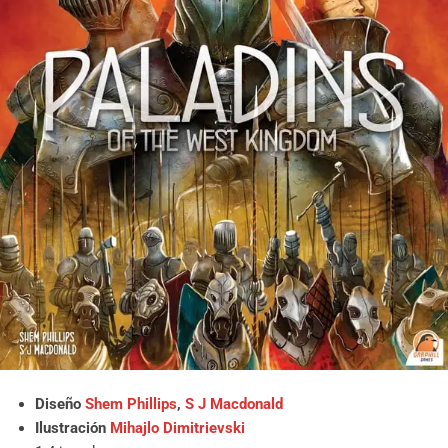
Diseño
Shem Phillips
,
S J Macdonald
Ilustración
Mihajlo Dimitrievski