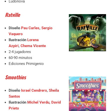
Ludonova
Ratville
Diseño
Pau Carles
,
Sergio
Vaquero
Ilustración
Lorena
Azpiri
,
Chema Vicente
2-4 jugadores
60-90 minutos
Ediciones Primigenio
Smoothies
Diseño
Israel Cendrero
,
Sheila
Santos
Ilustración
Michel Verdu
,
David
Prieto