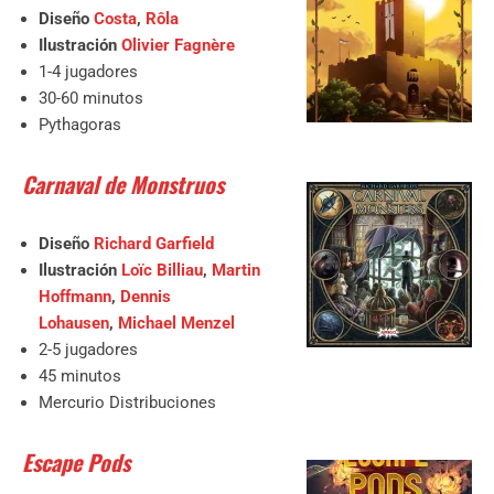
Diseño
Costa
,
Rôla
Ilustración
Olivier Fagnère
1-4 jugadores
30-60 minutos
Pythagoras
Carnaval de Monstruos
Diseño
Richard Garfield
Ilustración
Loïc Billiau
,
Martin
Hoffmann
,
Dennis
Lohausen
,
Michael Menzel
2-5 jugadores
45 minutos
Mercurio Distribuciones
Escape Pods