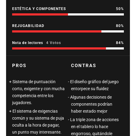
ESTÉTICA Y COMPONENTES
50
REJUGABILIDAD
80
Nota de lectores
4 Votos
84
PROS
CONTRAS
Sistema de puntuación
El diseño gráfico del juego
corto, exigente y con mucha
entorpece su fluidez
competencia entre los
Algunas decisiones de
jugadores.
componentes podrían
El sistema de exigencias
haber estado mejor
común y su sistema de puja
La triple zona de acciones
oculta a la hora de pagar,
en el tablero lo hace
un punto muy interesante.
engorroso, quitándole