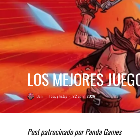
LOS MEJORES JUEGO
Dani
·
Tops y listas
·
22 abril, 2026
Post patrocinado por Panda Games