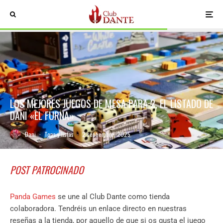
LOS MEJORES JUEGOS DE MESA PARA 2, EL LISTADO DE
DANI «EL FURNA»
Dani
·
Tops y listas
·
2 septiembre, 2025
POST PATROCINADO
Panda Games
se une al Club Dante como tienda
colaboradora. Tendréis un enlace directo en nuestras
reseñas a la tienda, por aquello de que si os gusta el juego