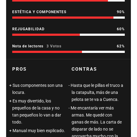
ESTÉTICA Y COMPONENTES
90
REJUGABILIDAD
60
Nota de lectores
3 Votos
62
PROS
CONTRAS
Sus componentes son una
Hasta que le pillas el truco a
locura.
la catapulta, más de una
pelota se te va a Cuenca.
Es muy divertido, los
pequeños de la casa y no
Me encantaría ver más
tan pequeños lo van a dar
armas. Me quedé con
todo.
ganas de más. La carta de
disparar de lado no se
Manual muy bien explicado.
aprovecha mucho con la