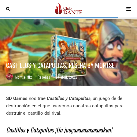
CASTILLOS Y CATAPULTAS, RESEÑA BY MONTSE
Montse Mkd
·
Reseñas
·
27 abril, 2022
SD Games
nos trae
Castillos y Catapultas
, un juego de de
destrucción en el que usaremos nuestras catapultas para
destruir el castillo del rival.
Castillos y Catapultas ¡Un juegaaaaaaaaaaaaken!