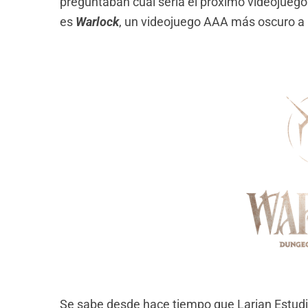
preguntaban cuál sería el próximo videojuego
es
Warlock
, un videojuego AAA más oscuro a
Se sabe desde hace tiempo que Larian Estudio