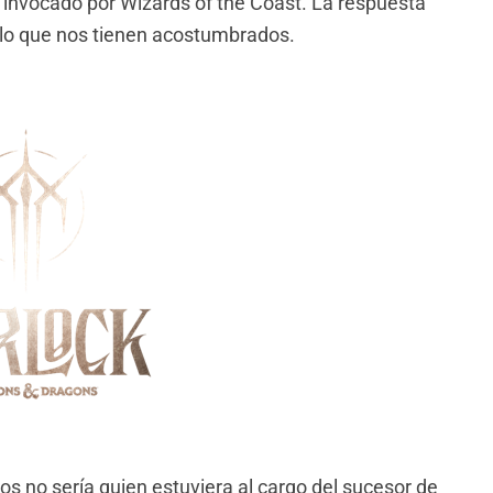
 invocado por Wizards of the Coast. La respuesta
 lo que nos tienen acostumbrados.
s no sería quien estuviera al cargo del sucesor de