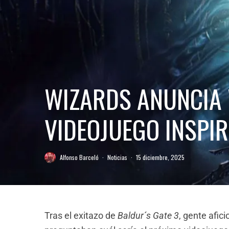
WIZARDS ANUNCIA
VIDEOJUEGO INSPI
Alfonso Barceló
·
Noticias
·
15 diciembre, 2025
Tras el exitazo de
Baldur´s Gate 3
, gente afic