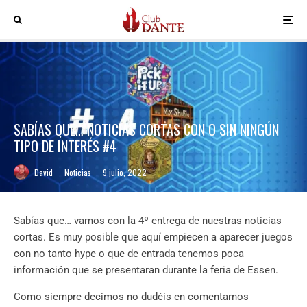
SABÍAS QUE… NOTICIAS CORTAS CON O SIN NINGÚN
TIPO DE INTERÉS #4
David
·
Noticias
·
9 julio, 2022
Sabías que… vamos con la 4º entrega de nuestras noticias
cortas. Es muy posible que aquí empiecen a aparecer juegos
con no tanto hype o que de entrada tenemos poca
información que se presentaran durante la feria de Essen.
Como siempre decimos no dudéis en comentarnos