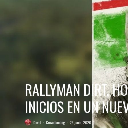
RALLYMAN DIRT, HO
INICIOS EN UN NUE
David
·
Crowdfunding
·
24 junio, 2020