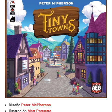
Diseño
Peter McPherson
Ilustración
Matt Paquette