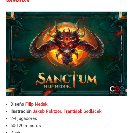
Diseño
Filip Neduk
Ilustración
Jakub Politzer
,
František Sedláček
2-4 jugadores
60-120 minutos
Devir