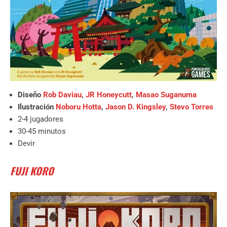
Diseño
Rob Daviau
,
JR Honeycutt
,
Masao Suganuma
Ilustración
Noboru Hotta
,
Jason D. Kingsley
,
Stevo Torres
2-4 jugadores
30-45 minutos
Devir
FUJI KORO