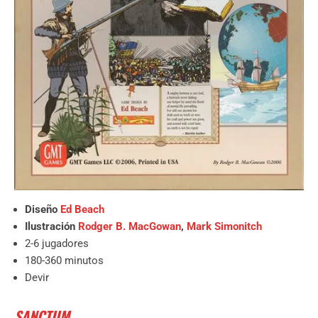
Diseño
Ed Beach
Ilustración
Rodger B. MacGowan
,
Mark Simonitch
2-6 jugadores
180-360 minutos
Devir
SANCTUM