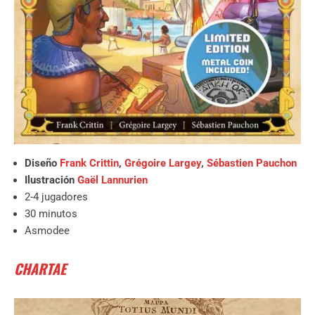
Diseño
Frank Crittin
,
Grégoire Largey
,
Sébastien Pauchon
Ilustración
Gaël Lannurien
2-4 jugadores
30 minutos
Asmodee
CHARTAE