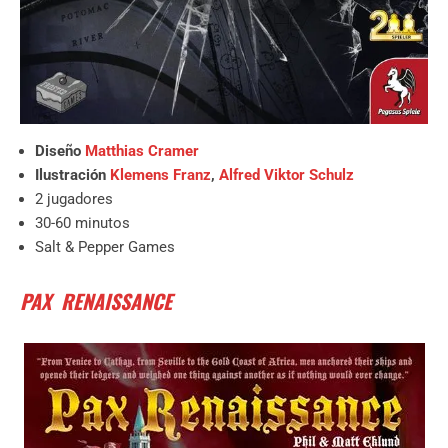
Diseño
Matthias Cramer
Ilustración
Klemens Franz
,
Alfred Viktor Schulz
2 jugadores
30-60 minutos
Salt & Pepper Games
PAX RENAISSANCE