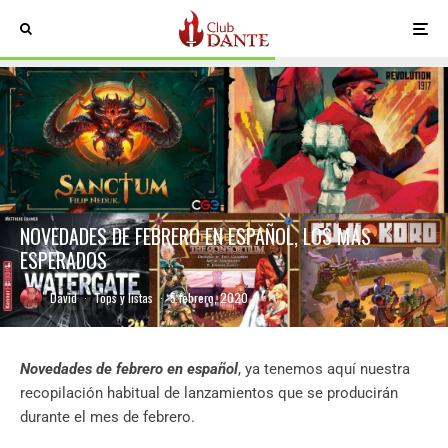
NOVEDADES DE FEBRERO EN ESPAÑOL, LOS MÁS
ESPERADOS
David
·
Tops y listas
·
5 febrero, 2020
Novedades de febrero en español
, ya tenemos aquí nuestra
recopilación habitual de lanzamientos que se producirán
durante el mes de febrero.