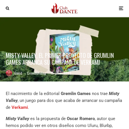
MISTY VALLEY, EL PRIMER PROYECTO DE GRUMLIN
GAMES ARRANCA SU CAMPAÑA DE VERKAMI
David
·
Crowdfunding
·
15 junio, 2023
El nacimiento de la editorial
Gremlin Games
nos trae
Misty
Valley
, un juego para dos que acaba de arrancar su campaña
de
Verkami
.
Misty Valley
es la propuesta de
Oscar Romero
, autor que
hemos podido ver en otros diseños como Uluru, Blurbp,