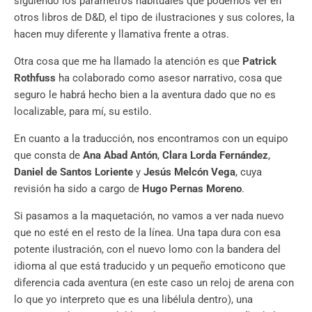
siguiendo los parámetros habituales que podemos ver en
otros libros de D&D, el tipo de ilustraciones y sus colores, la
hacen muy diferente y llamativa frente a otras.
Otra cosa que me ha llamado la atención es que
Patrick
Rothfuss
ha colaborado como asesor narrativo, cosa que
seguro le habrá hecho bien a la aventura dado que no es
localizable, para mí, su estilo.
En cuanto a la traducción, nos encontramos con un equipo
que consta de
Ana Abad Antón
,
Clara Lorda Fernández
,
Daniel de Santos Loriente
y
Jesús Melcón Vega
, cuya
revisión ha sido a cargo de
Hugo Pernas Moreno
.
Si pasamos a la maquetación, no vamos a ver nada nuevo
que no esté en el resto de la línea. Una tapa dura con esa
potente ilustración, con el nuevo lomo con la bandera del
idioma al que está traducido y un pequeño emoticono que
diferencia cada aventura (en este caso un reloj de arena con
lo que yo interpreto que es una libélula dentro), una