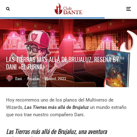
LAS TIERRAS MÁS ALLÁ DE BRUJALUZ, RESEÑA BY
DANI «EL FURNA»
Dani
·
Reseñas
·
21 abril, 2023
Hoy recorremos uno de los planos del Multiverso de
Wizards,
Las Tierras más allá de Brujaluz
un mundo extraño
que nos trae nuestro compañero Dani.
Las Tierras más allá de Brujaluz, una aventura