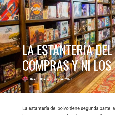
LA ESTANTERÍA DEL
COMPRAS Y NI LOS 
Dani
·
Opinión
·
27 abril, 2023
La estantería del polvo tiene segunda parte, 