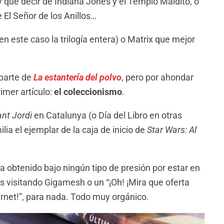
 que decir de Indiana Jones y el Templo Maldito, o
 El Señor de los Anillos…
n este caso la trilogía entera) o Matrix que mejor
parte de
La estantería del polvo
, pero por ahondar
imer artículo:
el coleccionismo
.
nt Jordi
en Catalunya (o Día del Libro en otras
ia el ejemplar de la caja de inicio de
Star Wars: Al
a obtenido bajo ningún tipo de presión por estar en
s visitando Gigamesh o un “¡Oh! ¡Mira que oferta
ernet!”, para nada. Todo muy orgánico.