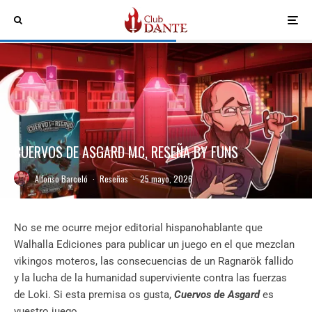
CUERVOS DE ASGARD MC, RESEÑA BY FUNS
Alfonso Barceló
·
Reseñas
·
25 mayo, 2026
No se me ocurre mejor editorial hispanohablante que
Walhalla Ediciones para publicar un juego en el que mezclan
vikingos moteros, las consecuencias de un Ragnarök fallido
y la lucha de la humanidad superviviente contra las fuerzas
de Loki. Si esta premisa os gusta,
Cuervos de Asgard
es
vuestro juego.