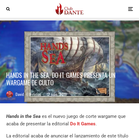
HANDS IN THE SEA, DO IT GAMES PRESENTA UN
WARGAME DE CULTO
David
·
Noticias
·
12 julio, 2019
Hands in the Sea
es el nuevo juego de corte wargame que
acaba de presentar la editorial
Do It Games
.
La editorial acaba de anunciar el lanzamiento de este título