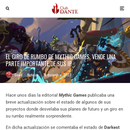
EL GIRO DE RUMBO DE MYTHIC GAMES, VENDE UNA
PARTE IMPORTANTE DE SUS IP
David
·
Noticias
·
16 diciembre, 2022
Hace unos días la editorial
Mythic Games
publicaba una
breve actualización sobre el estado de algunos de sus
proyectos donde desvelaba sus planes de futuro y un giro en
su rumbo realmente sorprendente.
En dicha actualización se comentaba el estado de
Darkest