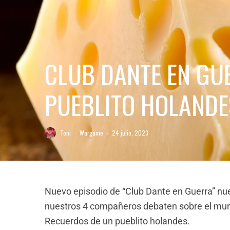
CLUB DANTE EN GUE
PUEBLITO HOLANDE
Toni
·
Wargame
·
24 julio, 2023
Nuevo episodio de “Club Dante en Guerra” nu
nuestros 4 compañeros debaten sobre el mund
Recuerdos de un pueblito holandes.