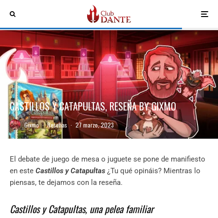
CASTILLOS Y CATAPULTAS, RESEÑA BY GIXMO
Gixmo
·
Reseñas
·
27 marzo, 2023
El debate de juego de mesa o juguete se pone de manifiesto
en este
Castillos y Catapultas
¿Tu qué opináis? Mientras lo
piensas, te dejamos con la reseña.
Castillos y Catapultas, una pelea familiar