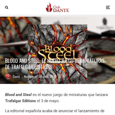
BLOOD AND STEEL, EL NUEVO JUEGO DE MINIATURAS
DE TRAFALGAR EDITIONS
David
·
Noticias
·
30 abril, 2018
Blood and Steel
es el nuevo juego de miniaturas que lanzara
Trafalgar Editions
el 3 de mayo.
La editorial española acaba de anunciar el lanzamiento de