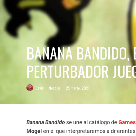
BANANA BANDIDO, 
PERTURBADOR JUE
David
·
Noticias
·
25 marzo, 2021
Banana Bandido
se une al catálogo de
Games
Mogel
en el que interpretaremos a diferentes 