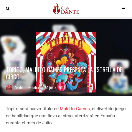
TOPITO, MALDITO GAMES PRESENTA LA ESTRELLA DEL
CIRCO
David
·
Noticias
·
20 junio, 2018
Topito será nuevo titulo de
Maldito Games
, el divertido juego
de habilidad que nos lleva al circo, aterrizará en España
durante el mes de Julio.