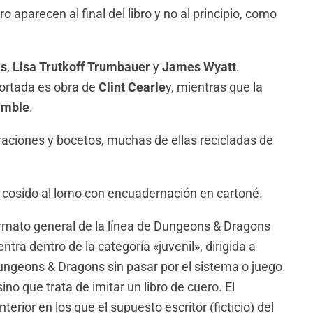
o aparecen al final del libro y no al principio, como
is
,
Lisa Trutkoff Trumbauer
y
James Wyatt
.
portada es obra de
Clint Cearle
y, mientras que la
amble
.
traciones y bocetos, muchas de ellas recicladas de
á cosido al lomo con encuadernación en cartoné.
ormato general de la línea de Dungeons & Dragons
tra dentro de la categoría «juvenil», dirigida a
ungeons & Dragons sin pasar por el sistema o juego.
no que trata de imitar un libro de cuero. El
terior en los que el supuesto escritor (ficticio) del