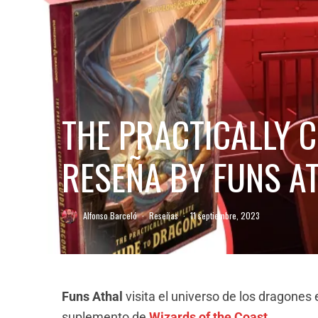
THE PRACTICALLY 
RESEÑA BY FUNS A
Alfonso Barceló
·
Reseñas
·
11 septiembre, 2023
Funs Athal
visita el universo de los dragones
suplemento de
Wizards of the Coast
.