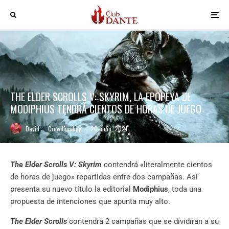
THE ELDER SCROLLS V: SKYRIM, LA EPOPEYA DE
MODIPHIUS TENDRÁ CIENTOS DE HORAS DE JUEGO
David
·
Crowdfunding
·
20 junio, 2021
The Elder Scrolls V: Skyrim
contendrá «literalmente cientos
de horas de juego» repartidas entre dos campañas. Así
presenta su nuevo título la editorial
Modiphius
, toda una
propuesta de intenciones que apunta muy alto.
The Elder Scrolls
contendrá 2 campañas que se dividirán a su