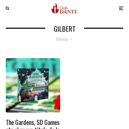
GILBERT
Último
The Gardens, SD Games