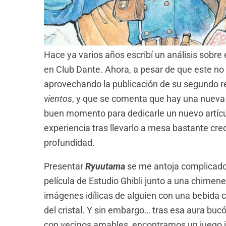
Hace ya varios años escribí un análisis sobr
en Club Dante. Ahora, a pesar de que este n
aprovechando la publicación de su segundo r
vientos
, y que se comenta que hay una nueva 
buen momento para dedicarle un nuevo artícul
experiencia tras llevarlo a mesa bastante cr
profundidad.
Presentar
Ryuutama
se me antoja complicado.
película de Estudio Ghibli junto a una chimen
imágenes idílicas de alguien con una bebida c
del cristal. Y sin embargo… tras esa aura bucól
con vecinos amables, encontramos un juego j