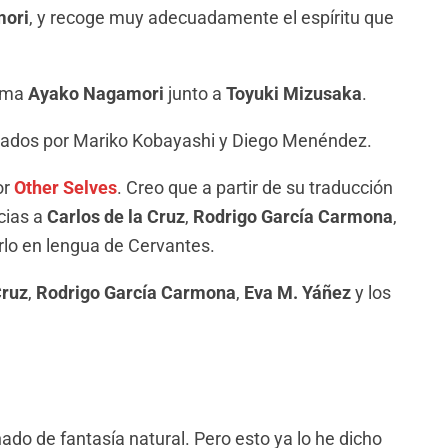
ori
, y recoge muy adecuadamente el espíritu que
isma
Ayako Nagamori
junto a
Toyuki Mizusaka
.
izados por Mariko Kobayashi y Diego Menéndez.
or
Other Selves
. Creo que a partir de su traducción
cias a
Carlos de la Cruz
,
Rodrigo García Carmona
,
lo en lengua de Cervantes.
Cruz
,
Rodrigo García Carmona
,
Eva M. Yáñez
y los
do de fantasía natural. Pero esto ya lo he dicho