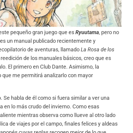
e este pequeño gran juego que es
Ryuutama
, pero no
o es un manual publicado recientemente y
ecopilatorio de aventuras, llamado
La Rosa de los
reedición de los manuales básicos, creo que es
o. El primero en Club Dante. Asimismo, la
eo que me permitirá analizarlo con mayor
 Se habla de él como si fuera similar a ver una
ea en lo más crudo del invierno. Como esas
aliente mientras observa como llueve al otro lado
ica de viajes por el campo, finales felices y aldeas
aponés cuyas reglas recogen mejor de lo que