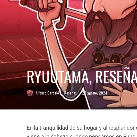
RYUUTAMA, RESEÑA
Alfonso Barceló
·
Reseñas
·
22 agosto, 2024
En la tranquilidad de su hogar y al resplando
viene a la cabeza cuando pensamos en Funs