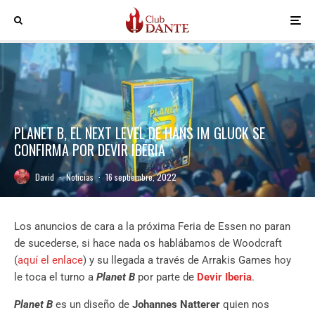
PLANET B, EL NEXT LEVEL DE HANS IM GLUCK SE
CONFIRMA POR DEVIR IBERIA
David
·
Noticias
·
16 septiembre, 2022
Los anuncios de cara a la próxima Feria de Essen no paran
de sucederse, si hace nada os hablábamos de Woodcraft
(
aquí el enlace
) y su llegada a través de Arrakis Games hoy
le toca el turno a
Planet B
por parte de
Devir Iberia
.
Planet B
es un diseño de
Johannes Natterer
quien nos