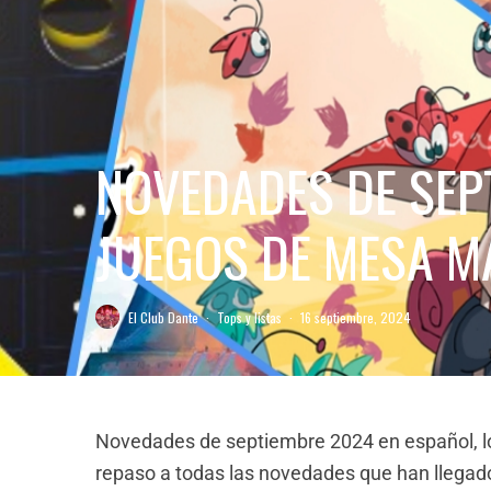
NOVEDADES DE SEP
JUEGOS DE MESA M
El Club Dante
·
Tops y listas
·
16 septiembre, 2024
Novedades de septiembre 2024 en español, 
repaso a todas las novedades que han llegado