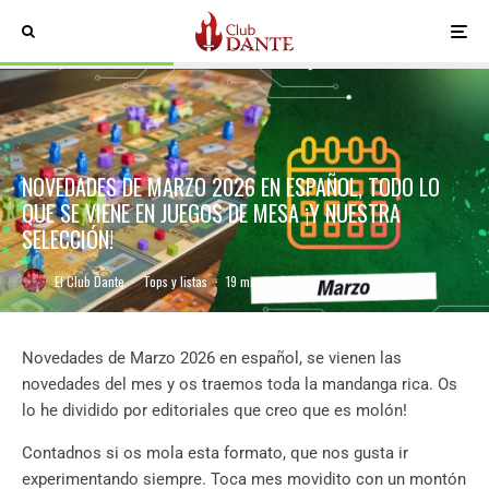
NOVEDADES DE MARZO 2026 EN ESPAÑOL, TODO LO
QUE SE VIENE EN JUEGOS DE MESA ¡Y NUESTRA
SELECCIÓN!
El Club Dante
·
Tops y listas
·
19 marzo, 2026
Novedades de Marzo 2026 en español, se vienen las
novedades del mes y os traemos toda la mandanga rica. Os
lo he dividido por editoriales que creo que es molón!
Contadnos si os mola esta formato, que nos gusta ir
experimentando siempre. Toca mes movidito con un montón