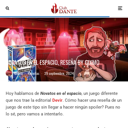
NOVATOS EN EL ESPACIO, RESEÑA BY GIXMO
Gixmo
·
Reseñas
·
29 septiembre, 2024
Hoy hablamos de
Novatos en el espacio
, un juego diferente
que nos trae la editorial
Devir
. Cómo hacer una reseña de un
juego de este tipo sin llegar a hacer ningún spoiler? Pues no
lo sé, pero vamos a intentarlo.