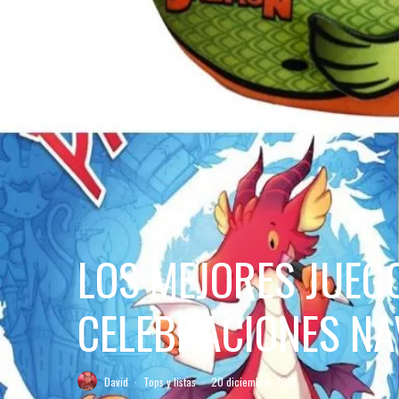
LOS MEJORES JUEG
CELEBRACIONES NA
David
·
Tops y listas
·
20 diciembre, 2019