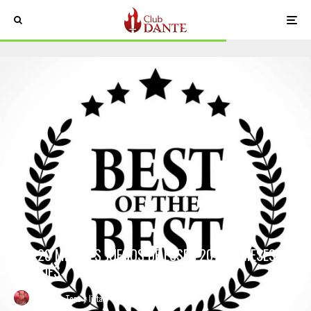
LOS 20 MEJORES JUEGOS DE ESSEN 2017, 3 MESES
DESPUÉS
David
·
Tops y listas
·
23 enero, 2018