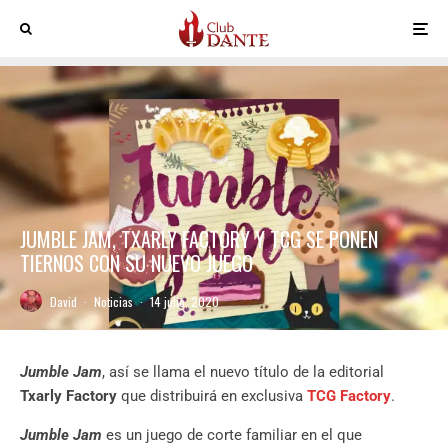
JUMBLE JAM, TXARLY FACTORY Y TCG SE PONEN
TIERNOS CON SU NUEVO JUEGO
David
·
Noticias
·
14 julio, 2020
Jumble Jam
, así se llama el nuevo título de la editorial
Txarly Factory
que distribuirá en exclusiva
TCG Factory
.
Jumble Jam
es un juego de corte familiar en el que