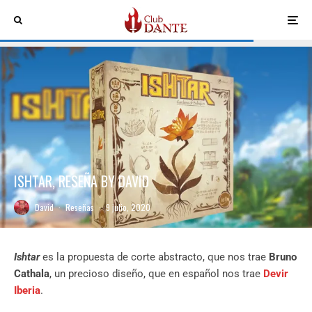
ISHTAR, RESEÑA BY DAVID
David
·
Reseñas
·
9 julio, 2020
Ishtar
es la propuesta de corte abstracto, que nos trae
Bruno
Cathala
, un precioso diseño, que en español nos trae
Devir
Iberia
.