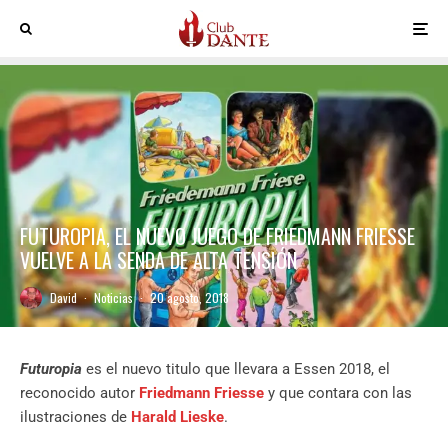
FUTUROPIA, EL NUEVO JUEGO DE FRIEDMANN FRIESSE
VUELVE A LA SENDA DE ALTA TENSIÓN
David
·
Noticias
·
20 agosto, 2018
Futuropia
es el nuevo titulo que llevara a Essen 2018, el
reconocido autor
Friedmann Friesse
y que contara con las
ilustraciones de
Harald Lieske
.