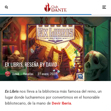
EX LIBRIS, RESEÑA BY DAVID
David
·
Reseñas
·
27 enero, 2020
Ex Libris
nos lleva a la biblioteca más famosa del reino, un
lugar donde lucharemos por convertirnos en el honorable
bibliotecario, de la mano de
Devir Iberia
.