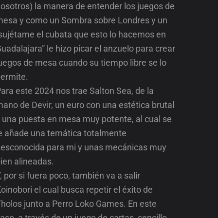
osotros) la manera de entender los juegos de
esa y como un Sombra sobre Londres y un
sujétame el cubata que esto lo hacemos en
uadalajara” le hizo picar el anzuelo para crear
uegos de mesa cuando su tiempo libre se lo
ermite.
ara este 2024 nos trae Salton Sea, de la
ano de Devir, un euro con una estética brutal
 una puesta en mesa muy potente, al cual se
e añade una temática totalmente
esconocida para mi y unas mecánicas muy
ien alineadas.
, por si fuera poco, también va a salir
oinobori el cual busca repetir el éxito de
holos junto a Perro Loko Games. En este
aso, a través de un juego de cartas, sencillo