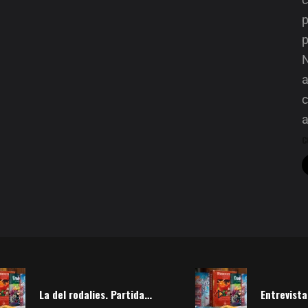
p
p
N
a
c
C
La del rodalies. Partida de Fanhunter