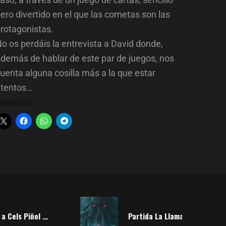
ero divertido en el que las cometas son las
rotagonistas.
o os perdáis la entrevista a David donde,
demás de hablar de este par de juegos, nos
uenta alguna cosilla más a la que estar
atentos…
OMPÁRTELO:
Entrevista a Cels Piñol y Álvaro Lomán
Partida La Llamada de Cthulhu – Comedia infernal Sesión 2