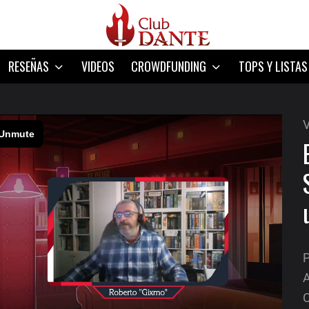
RESEÑAS
VIDEOS
CROWDFUNDING
TOPS Y LISTAS
V
P
A
C