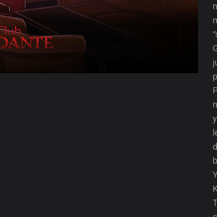
n
m
“
G
j
p
P
m
y
l
d
b
Y
K
T
c