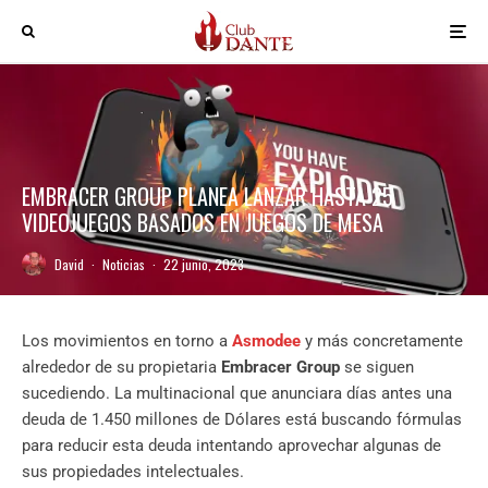
EMBRACER GROUP PLANEA LANZAR HASTA 25
VIDEOJUEGOS BASADOS EN JUEGOS DE MESA
David
·
Noticias
·
22 junio, 2023
Los movimientos en torno a
Asmodee
y más concretamente
alrededor de su propietaria
Embracer Group
se siguen
sucediendo. La multinacional que anunciara días antes una
deuda de 1.450 millones de Dólares está buscando fórmulas
para reducir esta deuda intentando aprovechar algunas de
sus propiedades intelectuales.