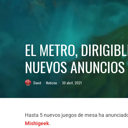
EL METRO, DIRIGIB
NUEVOS ANUNCIOS 
David
·
Noticias
·
30 abril, 2021
Hasta 5 nuevos juegos de mesa ha anunciado 
Mishigeek
.