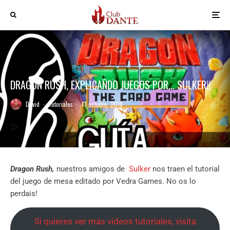
DRAGON RUSH, EXPLICANDO JUEGOS POR… SULKER!!
David
·
Tutoriales
·
17 octubre, 2018
Dragon Rush,
nuestros amigos de
Sulker
nos traen el tutorial
del juego de mesa editado por Vedra Games. No os lo
perdais!
Si quieres ver más videos tutoriales, visita