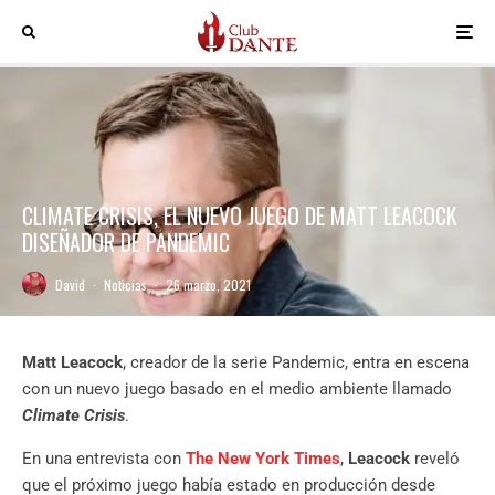
CLIMATE CRISIS, EL NUEVO JUEGO DE MATT LEACOCK
DISEÑADOR DE PANDEMIC
David
·
Noticias
·
26 marzo, 2021
Matt Leacock
, creador de la serie Pandemic, entra en escena
con un nuevo juego basado en el medio ambiente llamado
Climate Crisis
.
En una entrevista con
The New York Times
,
Leacock
reveló
que el próximo juego había estado en producción desde