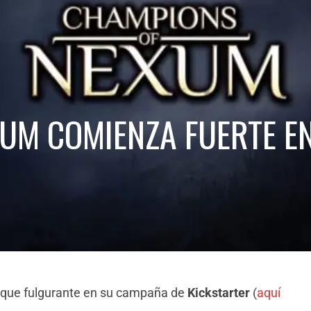
UM COMIENZA FUERTE E
nque fulgurante en su campaña de
Kickstarter
(
aquí