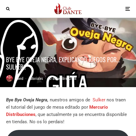
BYE BYE OVEJA NEGRA, EXPLICANDO JUEGOS POR…
SULKER!!
David
·
Tutoriales
·
10 diciembre, 2018
Bye Bye Oveja Negra,
nuestros amigos de
Sulker
nos traen
el tutorial del juego de mesa editado por
Mercurio
Distribuciones
, que actualmente ya se encuentra disponible
en tiendas. No os lo perdais!