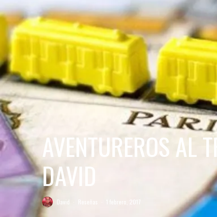
AVENTUREROS AL T
DAVID
David
·
Reseñas
·
1 febrero, 2017