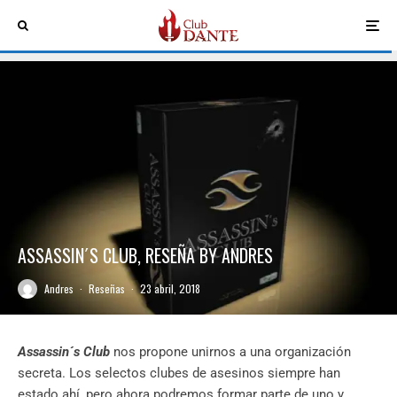
ASSASSIN´S CLUB, RESEÑA BY ANDRES
Andres
·
Reseñas
·
23 abril, 2018
Assassin´s Club
nos propone unirnos a una organización
secreta. Los selectos clubes de asesinos siempre han
estado ahí, pero ahora podremos formar parte de uno y