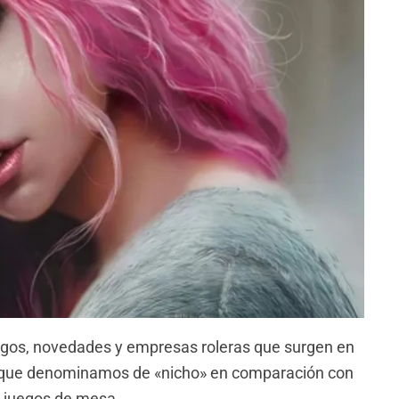
azgos, novedades y empresas roleras que surgen en
ión que denominamos de «nicho» en comparación con
o juegos de mesa.