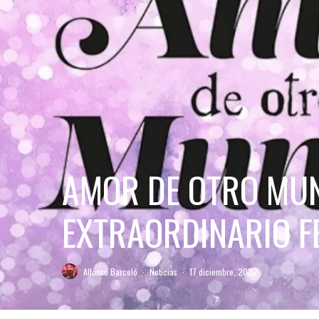
AMOR DE OTRO MUN
EXTRAORDINARIO F
Alfonso Barceló
·
Noticias
·
17 diciembre, 2022