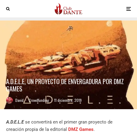
A.D.E.L.E, UN PROYECTO DE ENVERGADURA POR DMZ
GAMES
David
·
Crowdfunding
·
11 diciembre, 2019
A.D.E.L.E
se convertirá en el primer gran proyecto de
creación propia de la editorial
DMZ Games
.