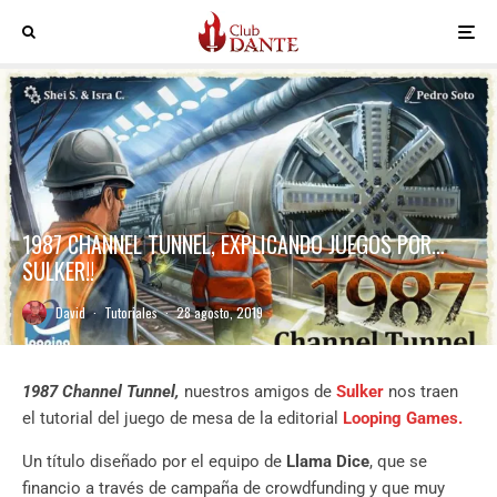
1987 CHANNEL TUNNEL, EXPLICANDO JUEGOS POR…
SULKER!!
David
·
Tutoriales
·
28 agosto, 2019
1987 Channel Tunnel,
nuestros amigos de
Sulker
nos traen
el tutorial del juego de mesa de la editorial
Looping Games.
Un título diseñado por el equipo de
Llama Dice
, que se
financio a través de campaña de crowdfunding y que muy